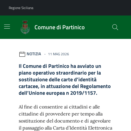
Vai ai contenuti
Vai al footer
Regione Siciliana
Comune di Partinico
Comune di Partinico
Contenuti in evidenza
Novità in evidenza
NOTIZIA
11 MAG 2026
Il Comune di Partinico ha avviato un
piano operativo straordinario per la
sostituzione delle carte d’identità
cartacee, in attuazione del Regolamento
dell’Unione europea n 2019/1157.
Al fine di consentire ai cittadini e alle
cittadine di provvedere per tempo alla
sostituzione del documento e di agevolare
il passaggio alla Carta d’Identità Elettronica