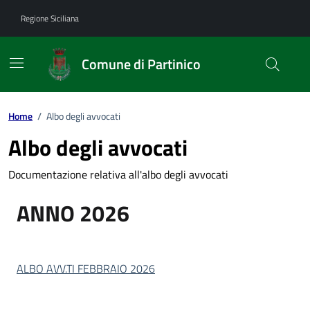
Vai ai contenuti
Vai al footer
Regione Siciliana
Comune di Partinico
Home
/
Albo degli avvocati
Albo degli avvocati
Documentazione relativa all'albo degli avvocati
ANNO 2026
ALBO AVV.TI FEBBRAIO 2026