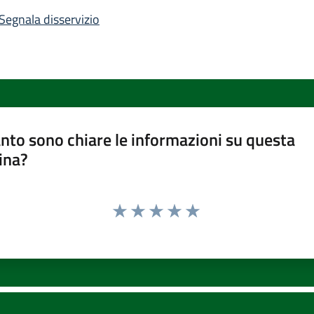
Segnala disservizio
nto sono chiare le informazioni su questa
ina?
Valuta 1 stelle su 5
Valuta 2 stelle su 5
Valuta 3 stelle su 5
Valuta 4 stelle su 5
Valuta 5 stelle su 5