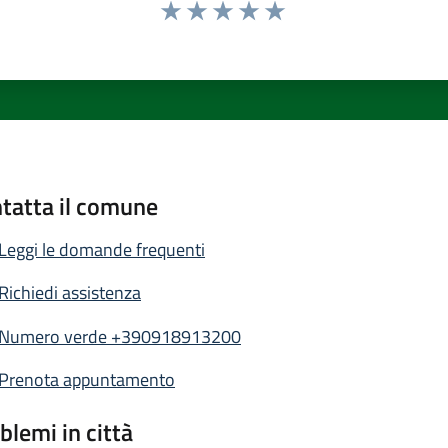
Valuta 1 stelle su 5
Valuta 2 stelle su 5
Valuta 3 stelle su 5
Valuta 4 stelle su 5
Valuta 5 stelle su 5
tatta il comune
Leggi le domande frequenti
Richiedi assistenza
Numero verde +390918913200
Prenota appuntamento
blemi in città