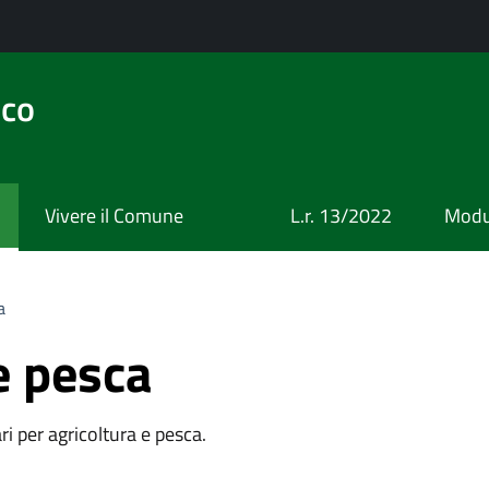
ico
Vivere il Comune
L.r. 13/2022
Modul
a
e pesca
ri per agricoltura e pesca.