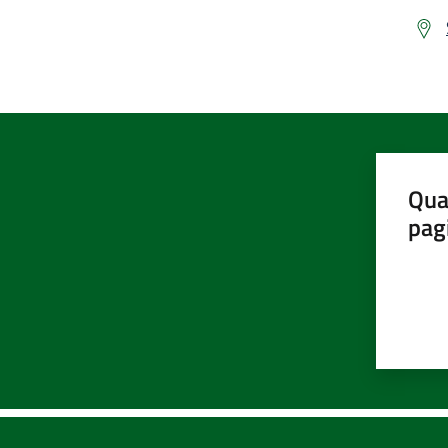
Qua
pag