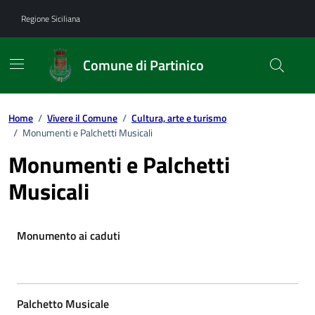
Vai ai contenuti
Vai al footer
Regione Siciliana
Comune di Partinico
Home
/
Vivere il Comune
/
Cultura, arte e turismo
/
Monumenti e Palchetti Musicali
Monumenti e Palchetti
Musicali
Monumento ai caduti
Palchetto Musicale