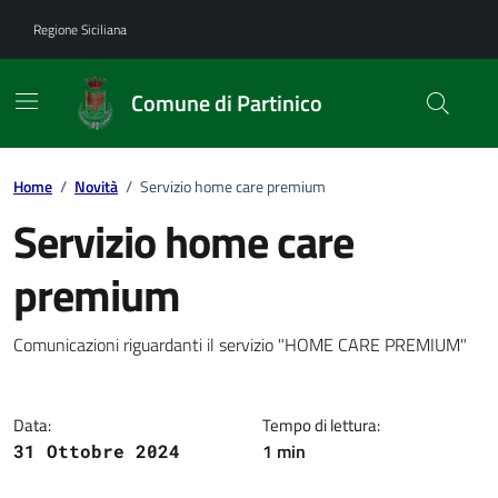
Vai ai contenuti
Vai al footer
Regione Siciliana
Comune di Partinico
Home
/
Novità
/
Servizio home care premium
Servizio home care
premium
Dettagli della notizia
Comunicazioni riguardanti il servizio "HOME CARE PREMIUM"
Data:
Tempo di lettura:
1 min
31 Ottobre 2024