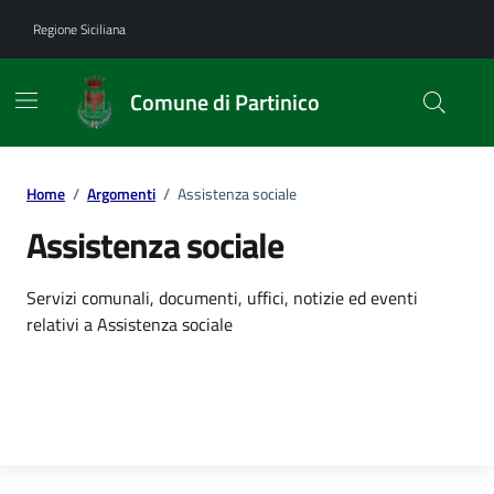
Vai ai contenuti
Vai al footer
Regione Siciliana
Comune di Partinico
Home
/
Argomenti
/
Assistenza sociale
Assistenza sociale
Dettagli dell'argomento
Servizi comunali, documenti, uffici, notizie ed eventi
relativi a Assistenza sociale