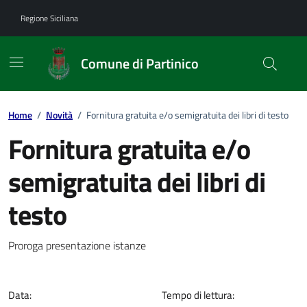
Vai ai contenuti
Vai al footer
Regione Siciliana
Comune di Partinico
Home
/
Novità
/
Fornitura gratuita e/o semigratuita dei libri di testo
Fornitura gratuita e/o
semigratuita dei libri di
testo
Dettagli della notizia
Proroga presentazione istanze
Data:
Tempo di lettura: