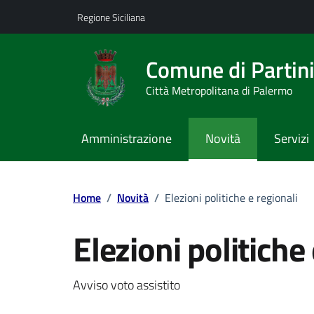
Vai ai contenuti
Vai al footer
Regione Siciliana
Comune di Partin
Città Metropolitana di Palermo
Amministrazione
Novità
Servizi
Home
/
Novità
/
Elezioni politiche e regionali
Elezioni politiche
Dettagli della notizi
Avviso voto assistito