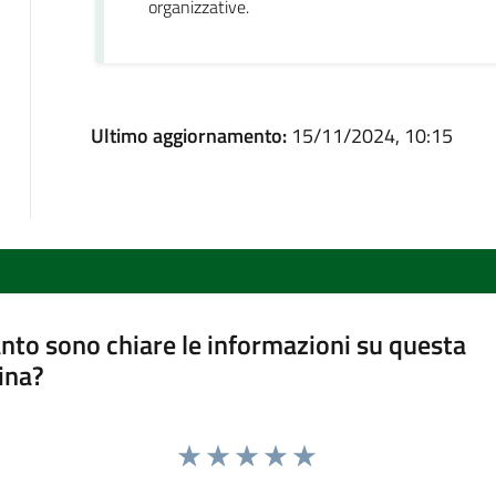
organizzative.
Ultimo aggiornamento:
15/11/2024, 10:15
nto sono chiare le informazioni su questa
ina?
Valuta 1 stelle su 5
Valuta 2 stelle su 5
Valuta 3 stelle su 5
Valuta 4 stelle su 5
Valuta 5 stelle su 5