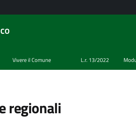
ico
Vivere il Comune
L.r. 13/2022
Modul
 e regionali
a