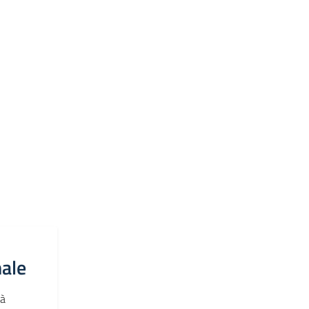
ale
tà