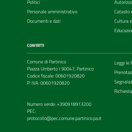
Politici
Autorizza
Personale amministrativo
Catasto e
Documenti e dati
Cultura 
Educazio
CONTATTI
Comune di Partinico
Leggi le
Piazza Umberto I 90047, Partinico
Prenotaz
Codice fiscale: 00601920820
Segnalazi
P. IVA: 00601920820
Richiest
Numero verde: +390918913200
PEC:
protocollo@pec.comune.partinico.pa.it