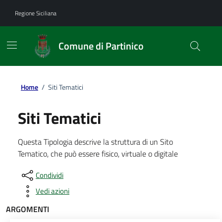
Vai ai contenuti
Vai al footer
Regione Siciliana
Comune di Partinico
Home
/
Siti Tematici
Siti Tematici
Questa Tipologia descrive la struttura di un Sito
Tematico, che può essere fisico, virtuale o digitale
Condividi
Vedi azioni
ARGOMENTI