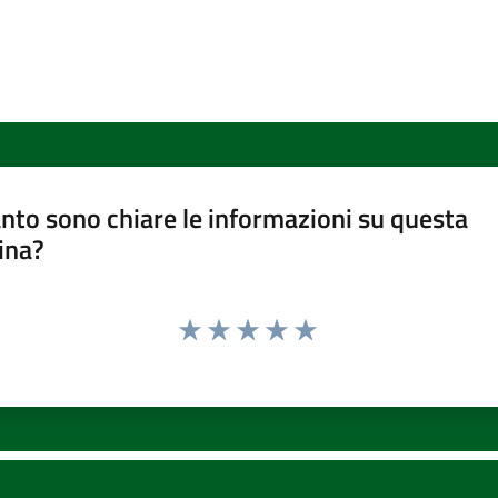
nto sono chiare le informazioni su questa
ina?
Valuta 1 stelle su 5
Valuta 2 stelle su 5
Valuta 3 stelle su 5
Valuta 4 stelle su 5
Valuta 5 stelle su 5