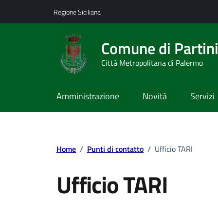
Vai ai contenuti
Vai al footer
Regione Siciliana
Comune di Partin
Città Metropolitana di Palermo
Amministrazione
Novità
Servizi
Home
/
Punti di contatto
/
Ufficio TARI
Ufficio TARI