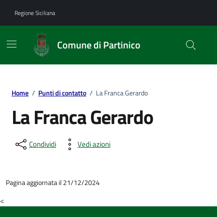
Vai ai contenuti
Vai al footer
Regione Siciliana
Comune di Partinico
Home
/
Punti di contatto
/
La Franca Gerardo
La Franca Gerardo
Condividi
Vedi azioni
Pagina aggiornata il 21/12/2024
<