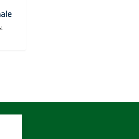
ale
tà