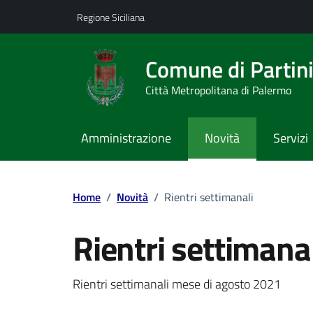
Vai ai contenuti
Vai al footer
Regione Siciliana
Comune di Partin
Città Metropolitana di Palermo
Amministrazione
Novità
Servizi
Home
/
Novità
/
Rientri settimanali
Rientri settimana
Dettagli della notizi
Rientri settimanali mese di agosto 2021