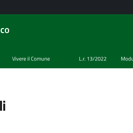
ico
Vivere il Comune
L.r. 13/2022
Modul
li
a