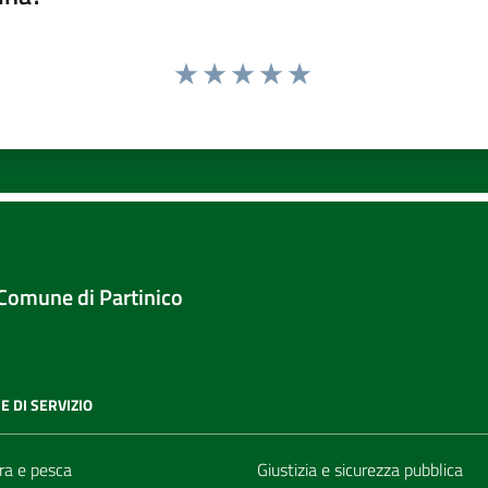
Valuta 1 stelle su 5
Valuta 2 stelle su 5
Valuta 3 stelle su 5
Valuta 4 stelle su 5
Valuta 5 stelle su 5
Comune di Partinico
E DI SERVIZIO
ra e pesca
Giustizia e sicurezza pubblica