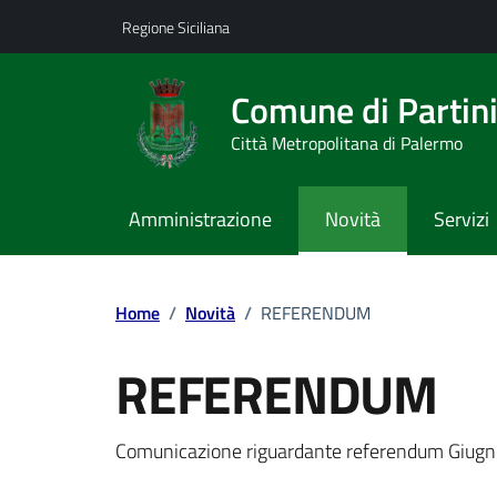
Vai ai contenuti
Vai al footer
Regione Siciliana
Comune di Partin
Città Metropolitana di Palermo
Amministrazione
Novità
Servizi
Home
/
Novità
/
REFERENDUM
REFERENDUM
Dettagli della notizi
Comunicazione riguardante referendum Giug