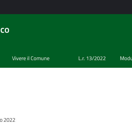
ico
Vivere il Comune
L.r. 13/2022
Modul
a
no 2022