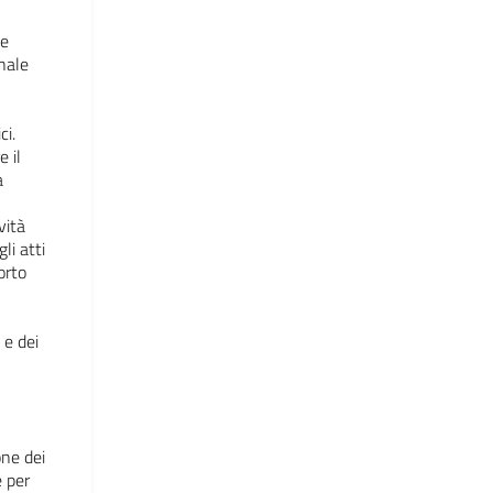
 e
nale
ci.
 il
a
vità
li atti
orto
 e dei
one dei
e per