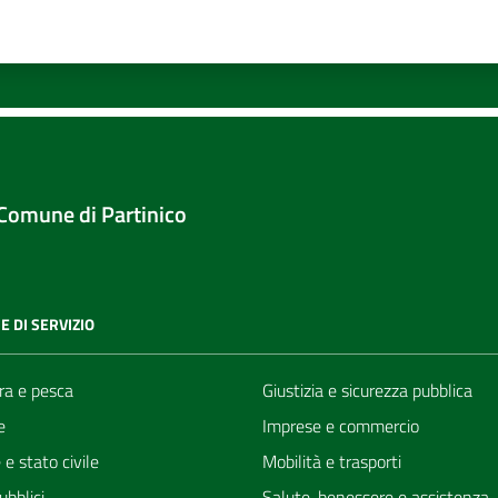
Valuta 1 stelle su 5
Valuta 2 stelle su 5
Valuta 3 stelle su 5
Valuta 4 stelle su 5
Valuta 5 stelle su 5
Comune di Partinico
E DI SERVIZIO
ra e pesca
Giustizia e sicurezza pubblica
e
Imprese e commercio
e stato civile
Mobilità e trasporti
ubblici
Salute, benessere e assistenza