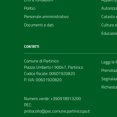
Politici
Autorizza
Personale amministrativo
Catasto e
Documenti e dati
Cultura 
Educazio
CONTATTI
Comune di Partinico
Leggi le
Piazza Umberto I 90047, Partinico
Prenotaz
Codice fiscale: 00601920820
Segnalazi
P. IVA: 00601920820
Richiest
Numero verde: +390918913200
PEC:
protocollo@pec.comune.partinico.pa.it