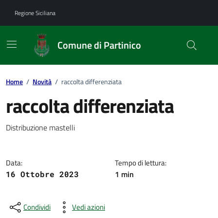
Vai ai contenuti
Vai al footer
Regione Siciliana
Comune di Partinico
Home
/
Novità
/
raccolta differenziata
raccolta differenziata
Dettagli della notizia
Distribuzione mastelli
Data:
Tempo di lettura:
1 min
16 Ottobre 2023
Condividi
Vedi azioni