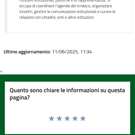
funzioni istituzionali, politiche e di rappresentanza. Si
occupa di coordinare l'agenda del sindaco, organizzare
incontri, gestire le comunicazioni istituzionali e curare le
relazioni con cittadini, enti e altre istituzioni.
Ultimo aggiornamento:
11/06/2025, 11:34
<
Quanto sono chiare le informazioni su questa
pagina?
Valuta 1 stelle su 5
Valuta 2 stelle su 5
Valuta 3 stelle su 5
Valuta 4 stelle su 5
Valuta 5 stelle su 5