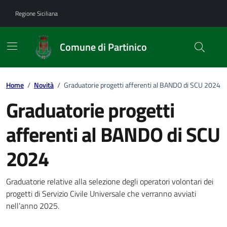
Vai ai contenuti
Vai al footer
Regione Siciliana
Comune di Partinico
Home
/
Novità
/
Graduatorie progetti afferenti al BANDO di SCU 2024
Graduatorie progetti
afferenti al BANDO di SCU
2024
Dettagli della notizia
Graduatorie relative alla selezione degli operatori volontari dei
progetti di Servizio Civile Universale che verranno avviati
nell’anno 2025.