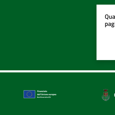
Qua
pag