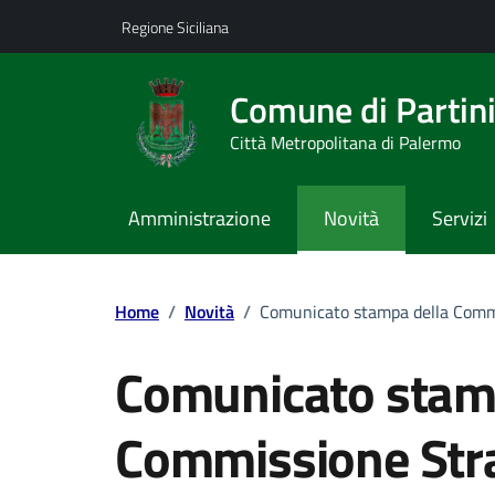
Vai ai contenuti
Vai al footer
Regione Siciliana
Comune di Partin
Città Metropolitana di Palermo
Amministrazione
Novità
Servizi
Home
/
Novità
/
Comunicato stampa della Commis
Comunicato stam
Commissione Stra