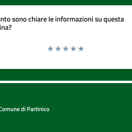
nto sono chiare le informazioni su questa
ina?
Valuta 1 stelle su 5
Valuta 2 stelle su 5
Valuta 3 stelle su 5
Valuta 4 stelle su 5
Valuta 5 stelle su 5
Comune di Partinico