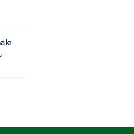
ale
tà