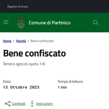
Vai ai contenuti
Vai al footer
Regione Siciliana
Comune di Partinico
Home
/
Novità
/
Bene confiscato
Bene confiscato
Dettagli della notizia
Terreno agricolo quota 1/6
Data:
Tempo di lettura:
1 min
13 Ottobre 2023
Condividi
Vedi azioni