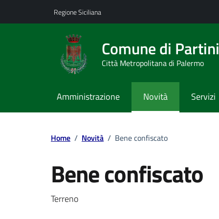
Vai ai contenuti
Vai al footer
Regione Siciliana
Comune di Partin
Città Metropolitana di Palermo
Amministrazione
Novità
Servizi
Home
/
Novità
/
Bene confiscato
Bene confiscato
Dettagli della notizi
Terreno