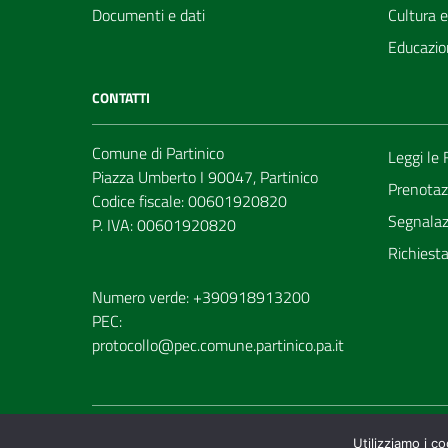
Documenti e dati
Cultura 
Educazio
CONTATTI
Comune di Partinico
Leggi le
Piazza Umberto I 90047, Partinico
Prenotaz
Codice fiscale: 00601920820
Segnalazi
P. IVA: 00601920820
Richiest
Numero verde: +390918913200
PEC:
protocollo@pec.comune.partinico.pa.it
Utilizziamo i c