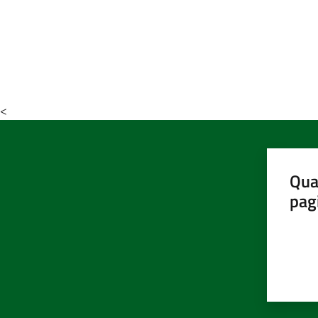
<
Qua
pag