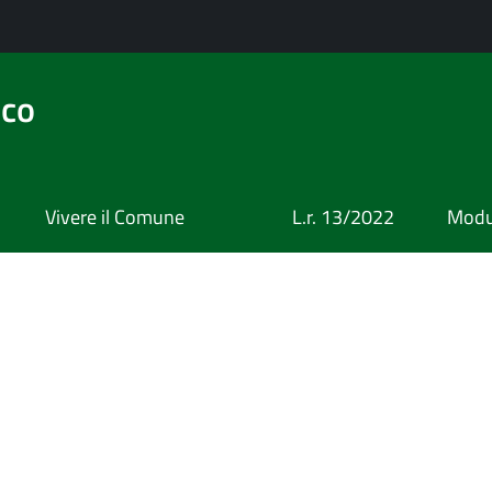
ico
Vivere il Comune
L.r. 13/2022
Modul
a