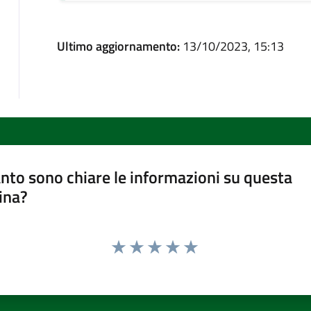
Ultimo aggiornamento:
13/10/2023, 15:13
nto sono chiare le informazioni su questa
ina?
Valuta 1 stelle su 5
Valuta 2 stelle su 5
Valuta 3 stelle su 5
Valuta 4 stelle su 5
Valuta 5 stelle su 5