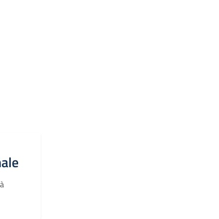
ale
tà