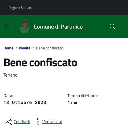
Vai ai contenuti
Vai al footer
Regione Siciliana
Comune di Partinico
Home
/
Novità
/
Bene confiscato
Bene confiscato
Dettagli della notizia
Terreno
Data:
Tempo di lettura:
1 min
13 Ottobre 2023
Condividi
Vedi azioni