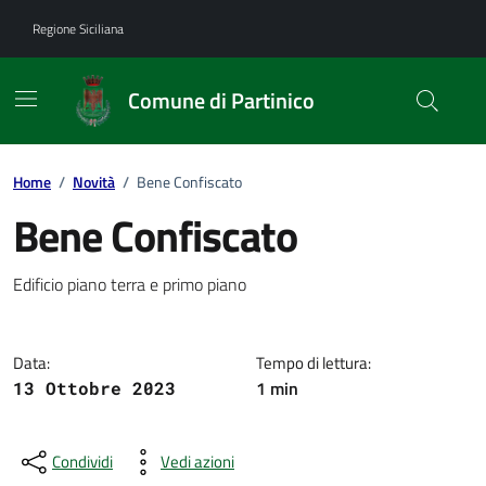
Vai ai contenuti
Vai al footer
Regione Siciliana
Comune di Partinico
Home
/
Novità
/
Bene Confiscato
Bene Confiscato
Dettagli della notizia
Edificio piano terra e primo piano
Data:
Tempo di lettura:
1 min
13 Ottobre 2023
Condividi
Vedi azioni