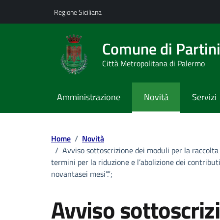
Vai ai contenuti
Vai al footer
Regione Siciliana
Comune di Partin
Città Metropolitana di Palermo
Amministrazione
Novità
Servizi
Home
/
Novità
/
Avviso sottoscrizione dei moduli per la raccolt
termini per la riduzione e l’abolizione dei contributi
novantasei mesi”.”;
Avviso sottoscriz