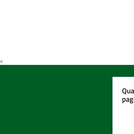
<
Qua
pag