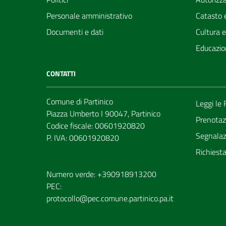
Personale amministrativo
Catasto e
Documenti e dati
Cultura 
Educazio
CONTATTI
Comune di Partinico
Leggi le
Piazza Umberto I 90047, Partinico
Prenotaz
Codice fiscale: 00601920820
Segnalazi
P. IVA: 00601920820
Richiest
Numero verde: +390918913200
PEC:
protocollo@pec.comune.partinico.pa.it