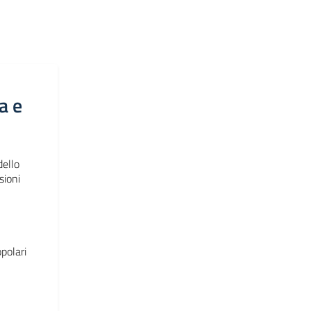
a e
dello
sioni
polari