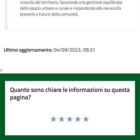
crescita del territorio, favorendo una gestione equilibrata
dello spazio urbano e rurale e rispondendo alle necessità
presenti e future della comunità.
Ultimo aggiornamento:
04/09/2023, 09:31
<
Quanto sono chiare le informazioni su questa
pagina?
Valuta 1 stelle su 5
Valuta 2 stelle su 5
Valuta 3 stelle su 5
Valuta 4 stelle su 5
Valuta 5 stelle su 5