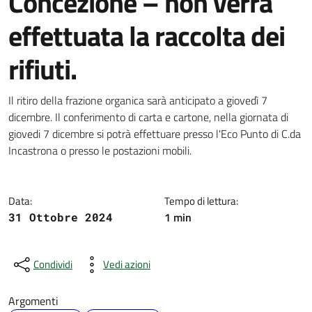
Concezione – non verrà
effettuata la raccolta dei
rifiuti.
Dettagli della notizia
Il ritiro della frazione organica sarà anticipato a giovedì 7
dicembre. Il conferimento di carta e cartone, nella giornata di
giovedi 7 dicembre si potrà effettuare presso l'Eco Punto di C.da
Incastrona o presso le postazioni mobili.
Data:
Tempo di lettura:
1 min
31 Ottobre 2024
Condividi
Vedi azioni
Argomenti