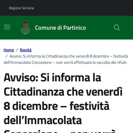
Vai ai contenuti
Vai al footer
Regione Siciliana
Comune di Partinico
Home
/
Novità
/
Avviso: Si informa la Cittadinanza che venerdì 8 dicembre – festività
dell’Immacolata Concezione – non verrà effettuata la raccolta dei rifiuti.
Avviso: Si informa la
Cittadinanza che venerdì
8 dicembre – festività
dell’Immacolata