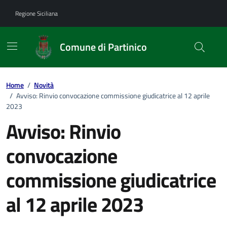
Vai ai contenuti
Vai al footer
Regione Siciliana
Comune di Partinico
Home
/
Novità
/
Avviso: Rinvio convocazione commissione giudicatrice al 12 aprile
2023
Avviso: Rinvio
convocazione
commissione giudicatrice
al 12 aprile 2023