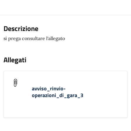
Descrizione
si prega consultare l'allegato
Allegati
avviso_rinvio-
operazioni_di_gara_3