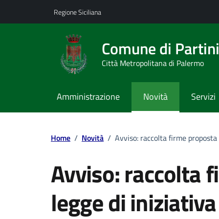
Vai ai contenuti
Vai al footer
Regione Siciliana
Comune di Partin
Città Metropolitana di Palermo
Amministrazione
Novità
Servizi
Home
/
Novità
/
Avviso: raccolta firme proposta 
Avviso: raccolta 
legge di iniziativ