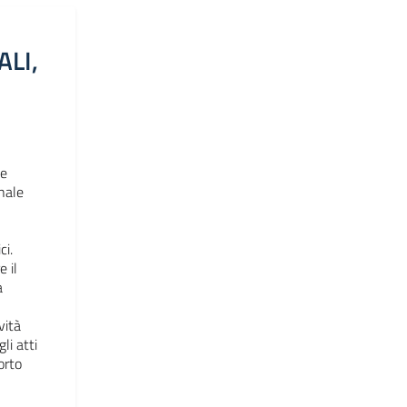
ALI,
 e
nale
ci.
 il
a
vità
li atti
orto