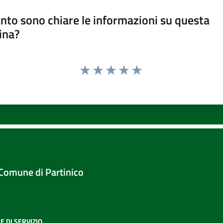
nto sono chiare le informazioni su questa
ina?
Valuta 1 stelle su 5
Valuta 2 stelle su 5
Valuta 3 stelle su 5
Valuta 4 stelle su 5
Valuta 5 stelle su 5
Comune di Partinico
E DI SERVIZIO