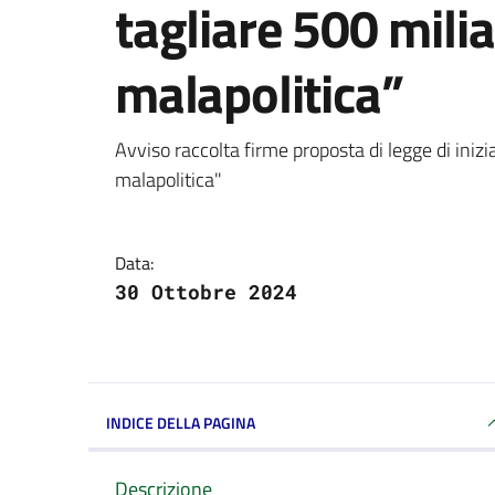
tagliare 500 milia
malapolitica”
Dettagli della notizi
Avviso raccolta firme proposta di legge di inizi
malapolitica"
Data:
30 Ottobre 2024
INDICE DELLA PAGINA
Descrizione