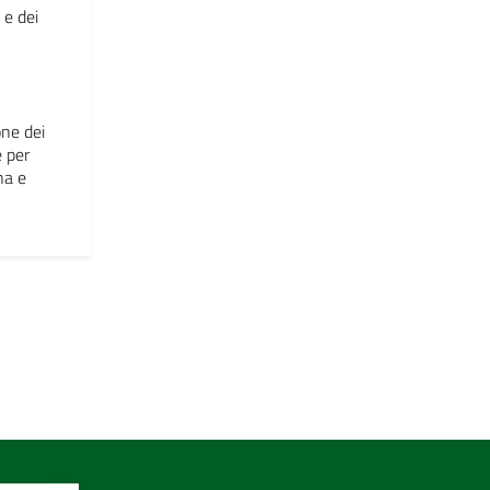
 e dei
one dei
e per
na e