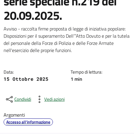
serie speciale n.219 del
20.09.2025.
Dettagli della notizia
Avviso - raccolta firme proposta di legge di iniziativa popolare:
Disposizioni per il superamento Dell’”Atto Dovuto e per la tutela
del personale della Forze di Polizia e delle Forze Armate
nell'esercizio delle proprie funzioni.
Data:
Tempo di lettura:
1 min
15 Ottobre 2025
Condividi
Vedi azioni
Argomenti
Accesso all'informazione