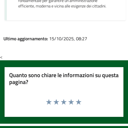
fondamentale per garantire un’amministrazione
efficiente, moderna e vicina alle esigenze dei cittadini.
Ultimo aggiornamento:
15/10/2025, 08:27
<
Quanto sono chiare le informazioni su questa
pagina?
Valuta 1 stelle su 5
Valuta 2 stelle su 5
Valuta 3 stelle su 5
Valuta 4 stelle su 5
Valuta 5 stelle su 5