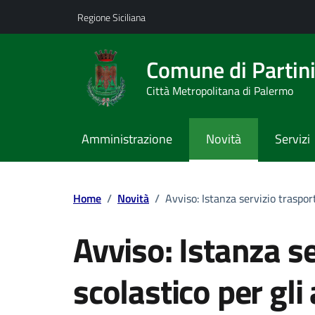
Vai ai contenuti
Vai al footer
Regione Siciliana
Comune di Partin
Città Metropolitana di Palermo
Amministrazione
Novità
Servizi
Home
/
Novità
/
Avviso: Istanza servizio traspor
Avviso: Istanza s
scolastico per gli