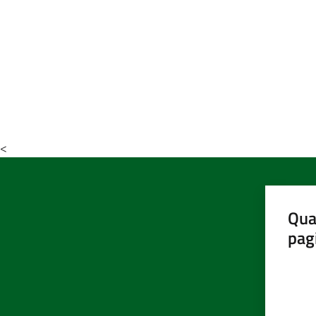
<
Qua
pag