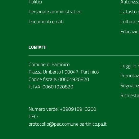
Politici
Autorizza
Personale amministrativo
Catasto e
Documenti e dati
Cultura 
Educazio
CONTATTI
Comune di Partinico
Leggi le
Piazza Umberto I 90047, Partinico
Prenotaz
Codice fiscale: 00601920820
Segnalazi
P. IVA: 00601920820
Richiest
Numero verde: +390918913200
PEC:
protocollo@pec.comune.partinico.pa.it