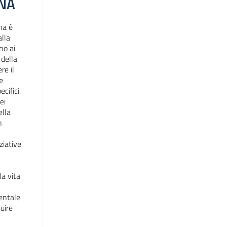
NA
na è
lla
no ai
 della
re il
e
cifici.
ei
ella
n
iziative
la vita
entale
uire