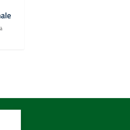
ale
tà