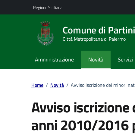
Vai ai contenuti
Vai al footer
Regione Siciliana
Comune di Partin
Città Metropolitana di Palermo
Amministrazione
Novità
Servizi
Home
/
Novità
/
Avviso iscrizione dei minori na
Avviso iscrizione 
anni 2010/2016 