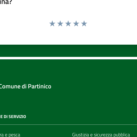
ina?
Valuta 1 stelle su 5
Valuta 2 stelle su 5
Valuta 3 stelle su 5
Valuta 4 stelle su 5
Valuta 5 stelle su 5
Comune di Partinico
E DI SERVIZIO
ra e pesca
Giustizia e sicurezza pubblica