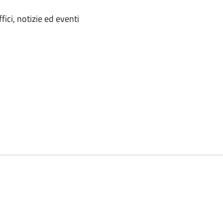
'argomento
ici, notizie ed eventi