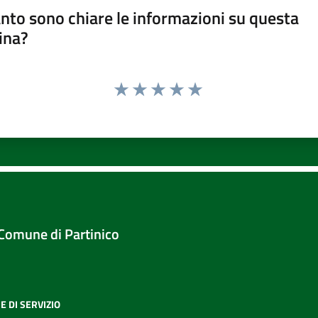
nto sono chiare le informazioni su questa
ina?
Valuta 1 stelle su 5
Valuta 2 stelle su 5
Valuta 3 stelle su 5
Valuta 4 stelle su 5
Valuta 5 stelle su 5
Comune di Partinico
E DI SERVIZIO