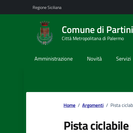
Vai ai contenuti
Vai al footer
Regione Siciliana
Comune di Partin
Città Metropolitana di Palermo
Amministrazione
Novità
Servizi
Home
/
Argomenti
/
Pista ciclab
Pista ciclabile