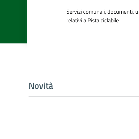
Dettagli dell
Servizi comunali, documenti, uff
relativi a Pista ciclabile
Novità