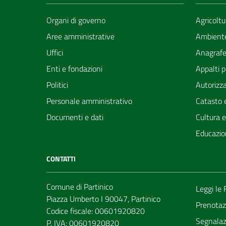
Organi di governo
Agricoltu
Aree amministrative
Ambient
Uffici
Anagrafe 
Enti e fondazioni
Appalti p
Politici
Autorizza
Personale amministrativo
Catasto e
Documenti e dati
Cultura 
Educazio
CONTATTI
Comune di Partinico
Leggi le
Piazza Umberto I 90047, Partinico
Prenotaz
Codice fiscale: 00601920820
Segnalazi
P. IVA: 00601920820