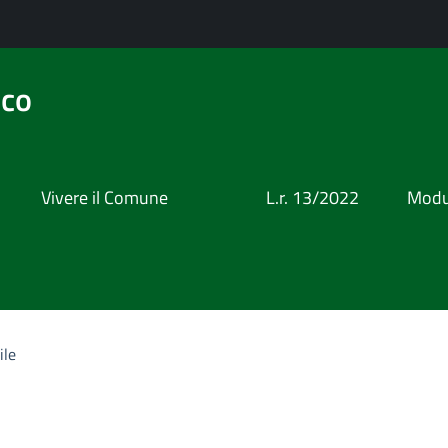
ico
Vivere il Comune
L.r. 13/2022
Modul
ile