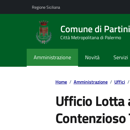
Vai ai contenuti
Vai al footer
Regione Siciliana
Comune di Partin
Città Metropolitana di Palermo
Amministrazione
Novità
Servizi
Home
/
Amministrazione
/
Uffici
/
Ufficio Lotta
Contenzioso 